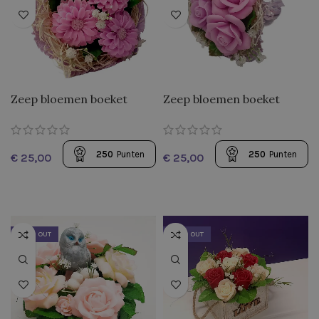
Zeep bloemen boeket
Zeep bloemen boeket
“Zinnias”
“Koninklijke rozen”
250
Punten
250
Punten
€
€
SOLD OUT
SOLD OUT