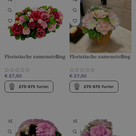
Floristische samenstelling
Floristische samenstelling
“Bloemen lawine”
“Sweetness”
€
€
275-975
Punten
275-975
Punten