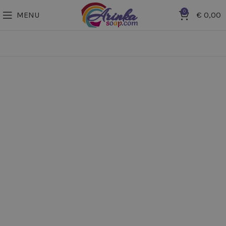
0
MENU
€
0,00