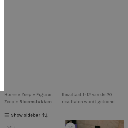
Home
»
Zeep
»
Figuren
Resultaat 1–12 van de 20
Zeep
»
Bloemstukken
resultaten wordt getoond
Show sidebar
HOT