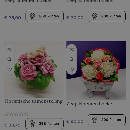
Zeep bloemen boeket
Zeep bloemen boeket
“Amore”
“Flirt”
250
Punten
200
Punten
€
€
Floristische samenstelling
Zeep bloemen boeket
“Engel”
“Pioenen en rozen”
200
Punten
€
398
Punten
€