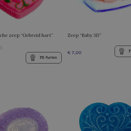
che zeep “Gebreid hart”
Zeep “Baby 3D”
7
€
70
Punten
OPTIES SELECTEREN
N AAN WINKELWAGEN