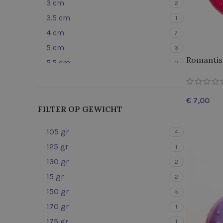
3 cm
2
Zwart
47
3.5 cm
1
Grijs
46
4 cm
7
Zilver
43
5 cm
3
Goud
42
Romantis
5.5 cm
2
Bronze
42
6 cm
4
Blauw-Roze
1
6.5 cm
3
€
7 cm
1
FILTER OP GEWICHT
7.5 cm
1
TOEVOEGE
105 gr
4
8 cm
2
125 gr
1
9 cm
2
130 gr
2
9.5 cm
1
15 gr
2
150 gr
5
170 gr
1
175 gr
1