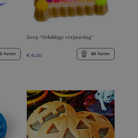
Zeep “Gelukkige verjaardag”
0
Punten
60
Punten
€
TOEVOEGEN AAN WINKELWAGEN