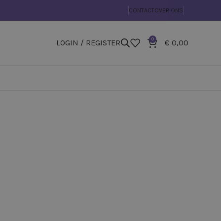
CONTACT
OVER ONS
0
LOGIN / REGISTER
€
0,00