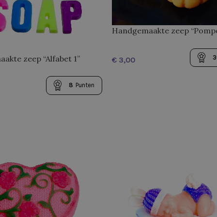
Handgemaakte zeep “Pomp
mini”
akte zeep “Alfabet 1”
3
€
TOEVOEGEN AAN WINKELWAGEN
8
Punten
ELECTEREN