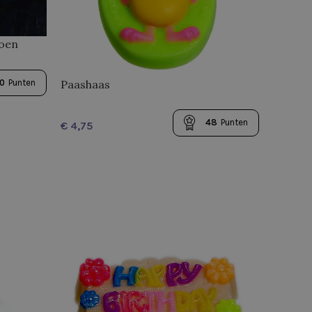
oen
Paashaas
0
Punten
48
Punten
€
TOEVOEGEN AAN WINKELWAGEN