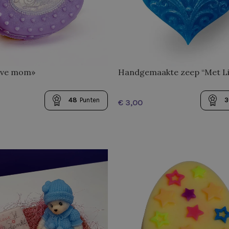
love mom»
Handgemaakte zeep “Met Li
48
Punten
3
€
N AAN WINKELWAGEN
OPTIES SELECTEREN