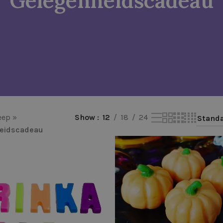
Gelegenheidscadeau
eep
»
Show
12
18
24
eidscadeau