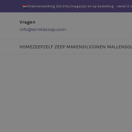
Orderverwerking (tot 24u/magazijn en op bestelling - vanaf 2
Vragen
info@arinkasoap.com
HOME
ZEEP
ZELF ZEEP MAKEN
SILICONEN MALLEN
SO