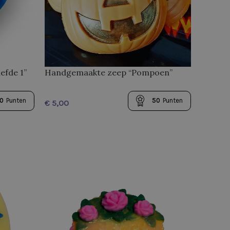
efde 1”
Handgemaakte zeep “Pompoen”
0
Punten
50
Punten
€
TOEVOEGEN AAN WINKELWAGEN