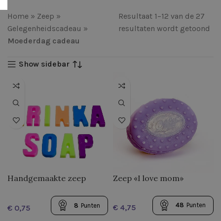
Home
»
Zeep
»
Resultaat 1–12 van de 27
Gelegenheidscadeau
»
resultaten wordt getoond
Moederdag cadeau
Show sidebar
Handgemaakte zeep
Zeep «I love mom»
“Alfabet 1”
48
Punten
8
Punten
€
€