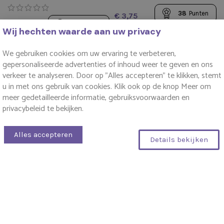
38
Punten
€
60
Punten
€
Wij hechten waarde aan uw privacy
We gebruiken cookies om uw ervaring te verbeteren,
gepersonaliseerde advertenties of inhoud weer te geven en ons
verkeer te analyseren. Door op "Alles accepteren" te klikken, stemt
u in met ons gebruik van cookies. Klik ook op de knop Meer om
1
2
3
→
meer gedetailleerde informatie, gebruiksvoorwaarden en
privacybeleid te bekijken.
Moederdag Cadeau – Verras Haar met
Alles accepteren
Liefde en Aandacht
Details bekijken
0
Filters
Moederdag is hét moment om je moeder te laten zien
hoeveel je haar waardeert. Bij ArinkaSoap vind je het
perfecte
Moederdag cadeau
: handgemaakt, duurzaam
en met liefde samengesteld. Of je nu kiest voor een kleine
attentie of een luxe geschenkdoos, wij zorgen voor een