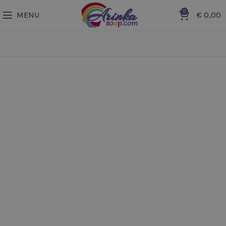
0
MENU
€
0,00