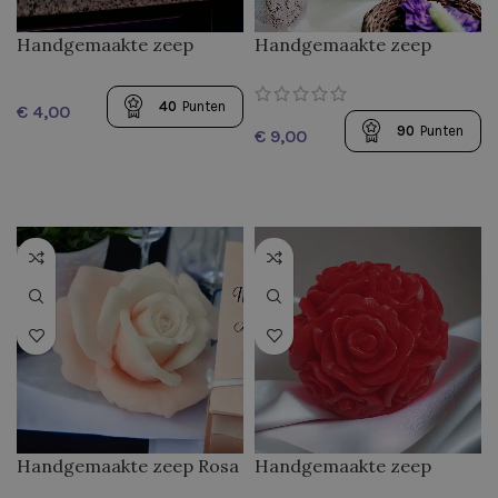
Handgemaakte zeep
Handgemaakte zeep
Kleine Pioen
Lavendel
40
Punten
€
90
Punten
€
Handgemaakte zeep Rosa
Handgemaakte zeep
Virginia
Rozenballetje