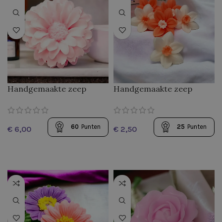
Handgemaakte zeep
Handgemaakte zeep
Zinnia
Narcissus Mini
60
Punten
25
Punten
€
€