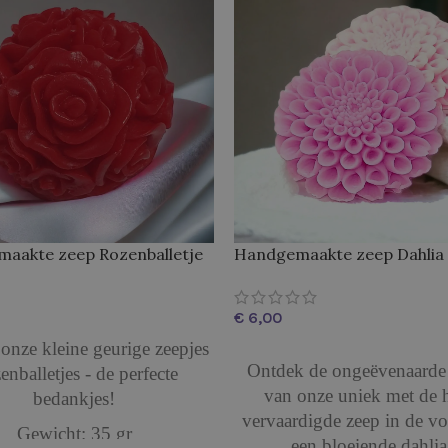
aakte zeep Rozenballetje
Handgemaakte zeep Dahlia
€
SELECTEREN
onze kleine geurige zeepjes
OPTIES SELECTEREN
Ontdek de ongeëvenaarde 
nballetjes - de perfecte
van onze uniek met de 
bedankjes!
vervaardigde zeep in de v
Gewicht: 35 gr
een bloeiende dahlia