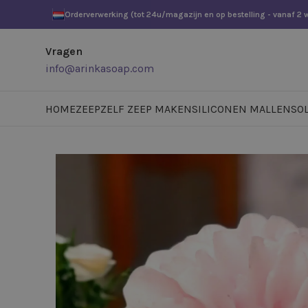
Orderverwerking (tot 24u/magazijn en op bestelling - vanaf 2
Vragen
info@arinkasoap.com
HOME
ZEEP
ZELF ZEEP MAKEN
SILICONEN MALLEN
SO