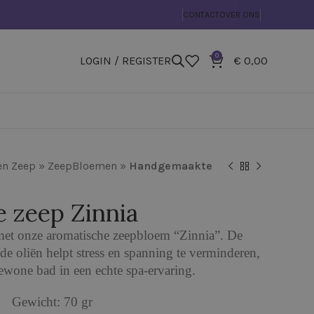
CONTACT
OVER ONS
0
LOGIN / REGISTER
€
0,00
en Zeep
»
ZeepBloemen
»
Handgemaakte
 zeep Zinnia
met onze aromatische zeepbloem “Zinnia”. De
de oliën helpt stress en spanning te verminderen,
gewone bad in een echte spa-ervaring.
Gewicht: 70 gr