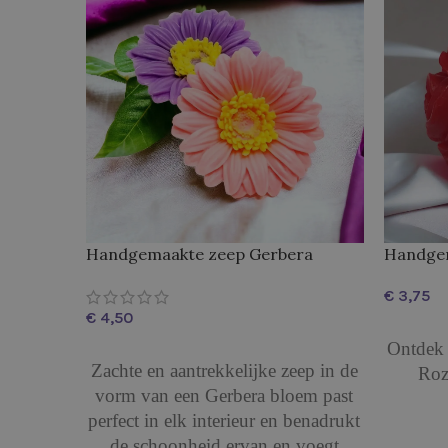
Handgemaakte zeep Gerbera
Handgem
€
€
OPTIES 
Ontdek 
OPTIES SELECTEREN
Zachte en aantrekkelijke zeep in de
Roze
vorm van een Gerbera bloem past
perfect in elk interieur en benadrukt
de schoonheid ervan en voegt