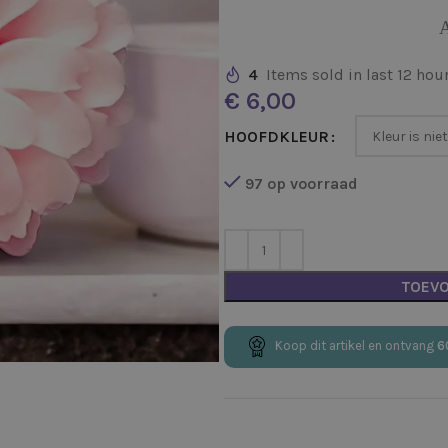
A
4
Items sold in last 12 hou
€
HOOFDKLEUR
97 op voorraad
TOEV
Koop dit artikel en ontvang
6