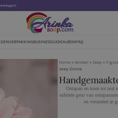
 werkdagen)
LDEN
VERPAKKING
BUSINESS
CADEAUBON
FAQ
Home
»
Winkel
»
Zeep
»
Figur
zeep Zinnia
Handgemaakte
Ontspan en kom tot rust 
subtiele geur van ontspannen
en verandert je 