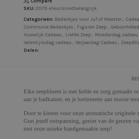
Compare
SKU:
2072-kleurisnietbelangrijk
Categorieën:
Bedankjes voor Juf of Meester
,
Cadea
Communie Bedankjes
,
Figuren Zeep
,
Geboortebed
Huwelijk Cadeau
,
Liefde Zeep
,
Moederdag cadeau
Valentijnsdag cadeau
,
Verjaardag Cadeau
,
ZeepBl
Delen:
BE
Elke zeepbloem is met liefde en zorg gemaakt om
aan je badkamer, en je herinneren aan mooie mo
Door te kiezen voor onze aromatische originele 
Gun jezelf ontspanning, geniet van de geuren v
met onze unieke handgemaakte zeep!