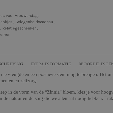
us voor Vrouwendag
,
ankjes
,
Gelegenheidscadeau
,
,
Relatiegeschenken
,
oemen
SCHRIJVING
EXTRA INFORMATIE
BEOORDELINGEN 
 je vreugde en een positieve stemming te brengen. Het un
menten en zelfzorg.
zeep in de vorm van de “Zinnia” bloem, kies je voor hoogw
an de natuur en de zorg die we allemaal nodig hebben. Tra