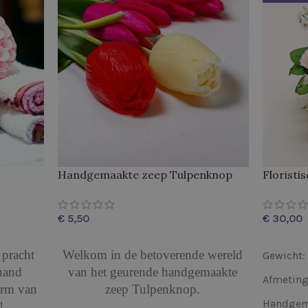
Handgemaakte zeep Tulpenknop
Floristi
€
€
OPTIES SELECTEREN
LEES VE
pracht
Welkom in de betoverende wereld
Gewicht:
hand
van het geurende handgemaakte
Afmeting
orm van
zeep Tulpenknop.
Handgema
!