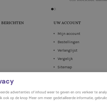
meting: 3.5 x 3.5 cm
Gewicht: 85 gr
Afmeting: 9 x 3.5 c
 BERICHTEN
UW ACCOUNT
Mijn account
Bestellingen
Verlanglijst
Vergelijk
Sitemap
vacy
eerde advertenties of inhoud weer te geven en ons verkeer te analy
 Klik ook op de knop Meer om meer gedetailleerde informatie, gebru