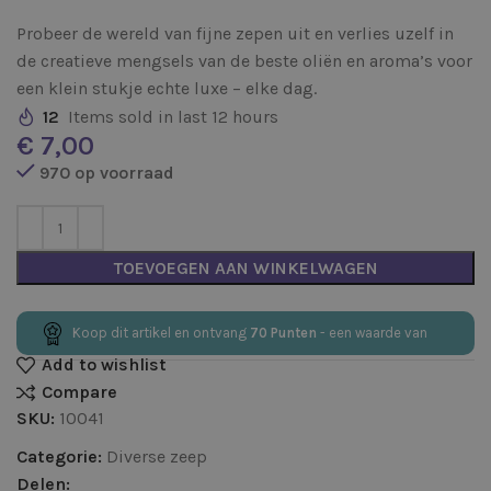
Probeer de wereld van fijne zepen uit en verlies uzelf in
de creatieve mengsels van de beste oliën en aroma’s voor
een klein stukje echte luxe – elke dag.
12
Items sold in last 12 hours
€
970 op voorraad
TOEVOEGEN AAN WINKELWAGEN
Koop dit artikel en ontvang
70
Punten
- een waarde van
Add to wishlist
Compare
SKU:
10041
Categorie:
Diverse zeep
Delen: