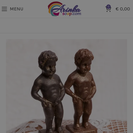
0
MENU
€
0,00