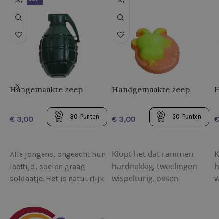
Hangemaakte zeep
Handgemaakte zeep
H
“Granaat”
“Sterrenbeelden.
“
Steenbok”
30
Punten
30
Punten
€
€
€
Klopt het dat rammen
K
Alle jongens, ongeacht hun
hardnekkig, tweelingen
h
leeftijd, spelen graag
wispelturig, ossen
w
soldaatje. Het is natuurlijk
geduldig en kreeften
g
maar een spelletje,
emotioneel zijn? Over
e
gelukkig niet zoals bij
leeuwen wordt gezegd
l
echte, militaire gevechten.