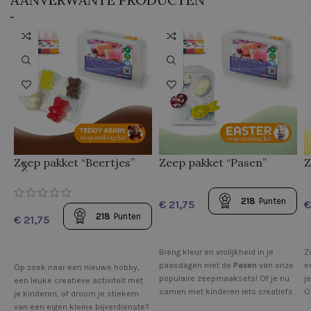
Zeep pakket “Beertjes”
Zeep pakket “Pasen”
Z
218
Punten
€
€
218
Punten
€
Breng kleur en vrolijkheid in je
Z
paasdagen met de
Pasen
van onze
e
Op zoek naar een nieuwe hobby,
populaire zeepmaaksets! Of je nu
j
een leuke creatieve activiteit met
samen met kinderen iets creatiefs
O
je kinderen, of droom je stiekem
wilt doen, originele paascadeautjes
l
van een eigen kleine bijverdienste?