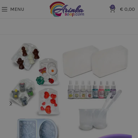
0
MENU
€
0,00