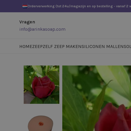
Orderverwerking (tot 24u/magazijn en op bestelling - vanaf 2
Vragen
info@arinkasoap.com
HOME
ZEEP
ZELF ZEEP MAKEN
SILICONEN MALLEN
SO