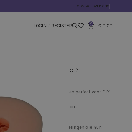
CONTACT
OVER ONS
0
LOGIN / REGISTER
€
0,00
llen
»
Siliconen mal Roos 3D
 Roos 3D
eaties – compact, gedetailleerd en perfect voor DIY
t vervaardigde product: 5×5×5.5 cm
rvaardigde product: 45 g
een echte favoriet onder creatievelingen die hun