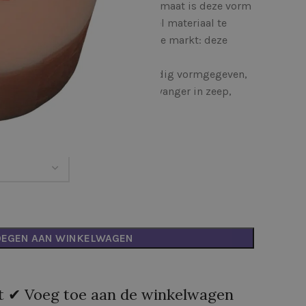
maken. Dankzij het compacte formaat is deze vorm
den wilt produceren – zonder veel materiaal te
oft, een doopfeest of een creatieve markt: deze
ukwekkend. Elk blaadje is zorgvuldig vormgegeven,
vensecht uitziet – een echte blikvanger in zeep,
rs
OEGEN AAN WINKELWAGEN
 ✔ Voeg toe aan de winkelwagen