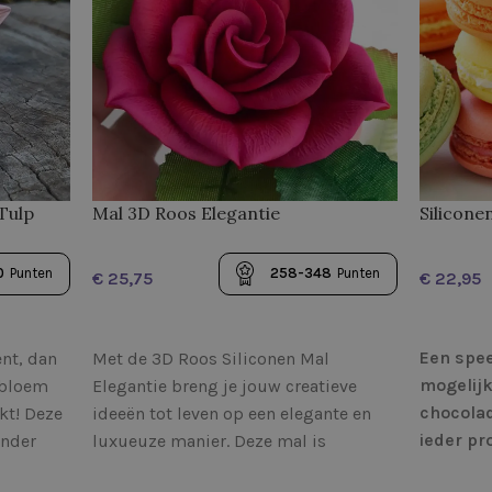
Silicone
Tulp
Mal 3D Roos Elegantie
0
Punten
258-348
Punten
€
€
OPTIES 
OPTIES SELECTEREN
Een spee
ent, dan
Met de 3D Roos Siliconen Mal
mogelijk
 bloem
Elegantie breng je jouw creatieve
chocola
kt! Deze
ideeën tot leven op een elegante en
ieder pr
onder
luxueuze manier. Deze mal is
Gemidde
n en zal
speciaal ontworpen om perfecte