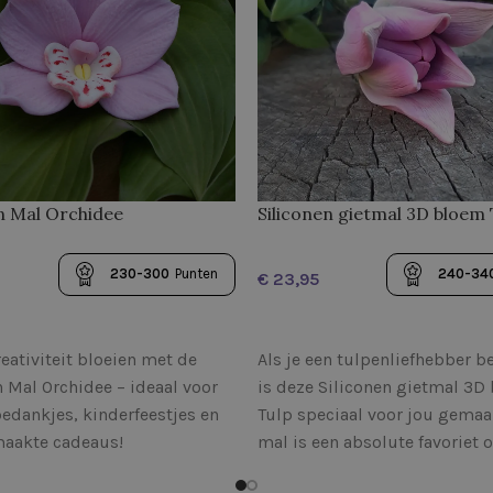
n Mal Orchidee
Siliconen gietmal 3D bloem 
230-300
Punten
240-34
€
SELECTEREN
OPTIES SELECTEREN
reativiteit bloeien met de
Als je een tulpenliefhebber b
n Mal Orchidee – ideaal voor
is deze Siliconen gietmal 3D
bedankjes, kinderfeestjes en
Tulp speciaal voor jou gemaa
aakte cadeaus!
mal is een absolute favoriet 
de afmetingen van het
onze siliconen bloemenmalle