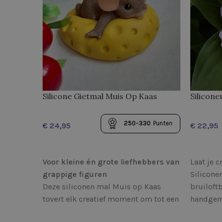
Silicone Gietmal Muis Op Kaas
Silicone
250-330
Punten
€
€
OPTIES SELECTEREN
OPTIES 
Voor kleine én grote liefhebbers van
Laat je c
grappige figuren
Silicone
Deze siliconen mal Muis op Kaas
bruiloft
tovert elk creatief moment om tot een
handgem
feestje! Of je nu werkt met zeep, was,
Gemiddel