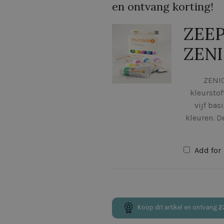
en ontvang korting!
ZEEP
ZEN
ZENIC
kleurstof
vijf bas
kleuren. D
Add for
Koop dit artikel en ontvang
2