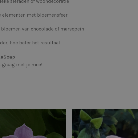
eke sieraden of woondecoratie
e elementen met bloemensfeer
 bloemen van chocolade of marsepein
der, hoe beter het resultaat.
kaSoap
 graag met je mee!