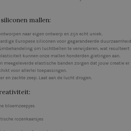
siliconen mallen:
ontworpen naar eigen ontwerp en zijn echt uniek.
rdige Europese siliconen voor gegarandeerde duurzaamheid en
mbehandeling om luchtbellen te verwijderen, wat resulteert 
elasticiteit kunnen onze mallen honderden gietingen aan.
en meegeleverde elastische banden zorgen dat jouw creatie er 
ikt voor allerlei toepassingen.
r en zachte zeep. Laat aan de lucht drogen.
eativiteit:
ine bloemzeepjes
ische rozenkaarsjes