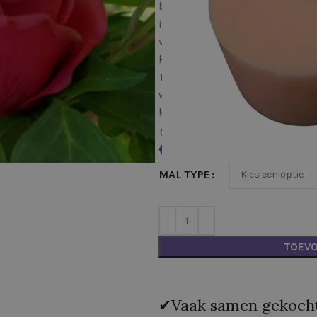
bedankjes graag met de hand 
ideaal als je grotere hoeveelhe
verbruiken. Denk aan een bruil
kleine rozenknop past altijd.
Toch is het detailniveau indr
waardoor je eindresultaat er le
kaars of chocolade.
9
Items sold in last 12 hou
€
MAL TYPE
TOEV
✔Vaak samen gekocht