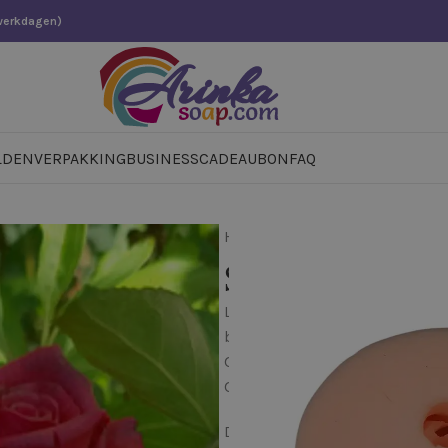
 werkdagen)
LDEN
VERPAKKING
BUSINESS
CADEAUBON
FAQ
Home
»
Winkel
»
Siliconen ma
Siliconen mal
Laat rozen spreken met jouw cr
bedankjes.
Gemiddelde afmetingen van he
Gemiddelde gewicht van het ve
Deze siliconen mal 3D Roos is 