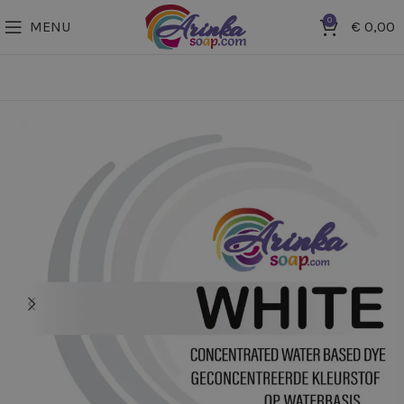
0
MENU
€
0,00