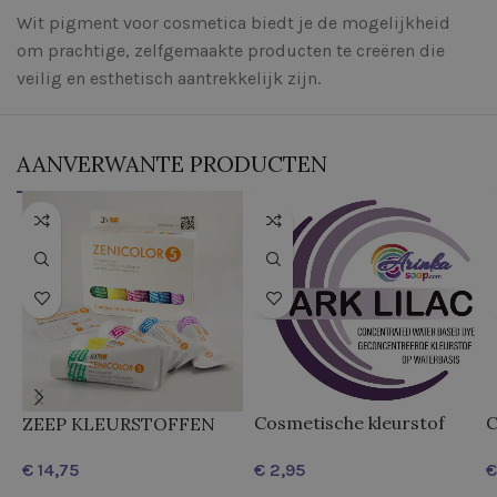
Wit pigment voor cosmetica biedt je de mogelijkheid
om prachtige, zelfgemaakte producten te creëren die
veilig en esthetisch aantrekkelijk zijn.
AANVERWANTE PRODUCTEN
Cosmetische kleurstof
C
ZEEP KLEURSTOFFEN
DARK LILAC
O
Set – ZENICOLOR 5
€
€
€