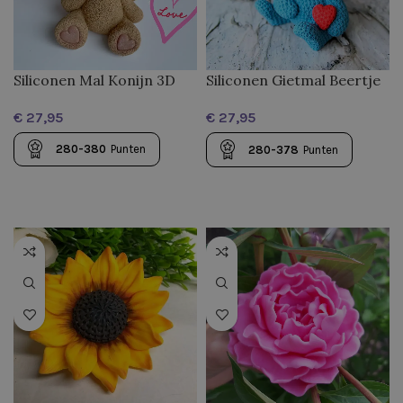
Siliconen Mal Konijn 3D
Siliconen Gietmal Beertje
met hartje
€
€
280-380
Punten
280-378
Punten