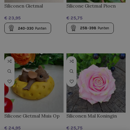
Siliconen Gietmal
Silicone Gietmal Pioen
Zonnebloem
€
€
258-398
Punten
240-330
Punten
Silicone Gietmal Muis Op
Siliconen Mal Koningin
Kaas
Roos
€
€