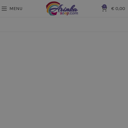
0
MENU
€
0,00