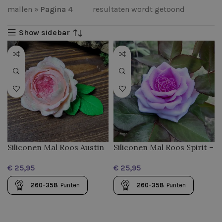
mallen
»
Pagina 4
resultaten wordt getoond
Show sidebar
Siliconen Mal Roos Austin
Siliconen Mal Roos Spirit –
– Grote Luxe Bloemvorm
Betoverende 3D
€
€
voor Zeep, Kaarsen en
Roosvorm voor Bruiloft
Creatieve Geschenken
Bedankjes, Zeep en
260-358
Punten
260-358
Punten
Kaarsen