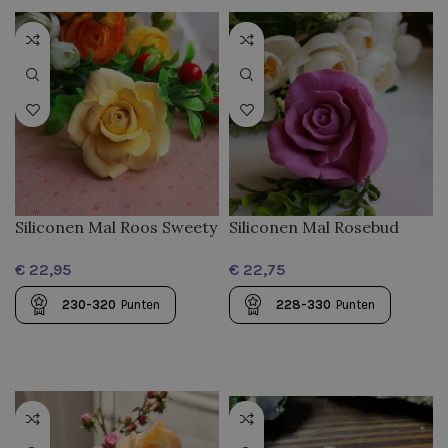
Siliconen Mal Rosebud
Siliconen Mal Roos Sweety
Elegance
– Kleine 3D Roosvorm
€
€
voor Zeep, Kaarsen,
Chocolade en Epoxy
228-330
Punten
230-320
Punten