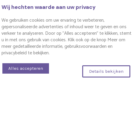
Wij hechten waarde aan uw privacy
250-330
Punten
258-358
Punten
We gebruiken cookies om uw ervaring te verbeteren,
gepersonaliseerde advertenties of inhoud weer te geven en ons
verkeer te analyseren. Door op "Alles accepteren" te klikken, stemt
u in met ons gebruik van cookies. Klik ook op de knop Meer om
←
1
2
3
4
5
6
→
meer gedetailleerde informatie, gebruiksvoorwaarden en
privacybeleid te bekijken.
🧩
Siliconen Mallen – Laat Je
Alles accepteren
Details bekijken
0
Creativiteit Spreken
Filters
Ben je creatief bezig met zeep, epoxy, gips, kaarsen of
chocolade? Dan zijn onze hoogwaardige
siliconen
mallen
precies wat je nodig hebt. Met een unieke
vormgeving, sterke details en flexibele kwaliteit helpen
ze je om elk project naar een hoger niveau te tillen.