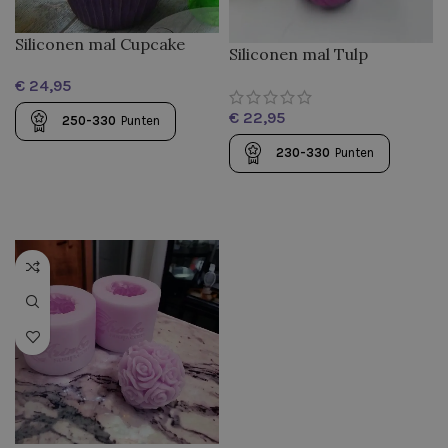
Siliconen mal Cupcake
Siliconen mal Tulp
met Makaron
€
€
250-330
Punten
230-330
Punten