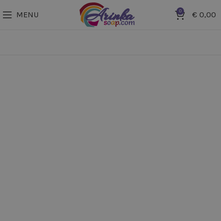
0
MENU
€
0,00