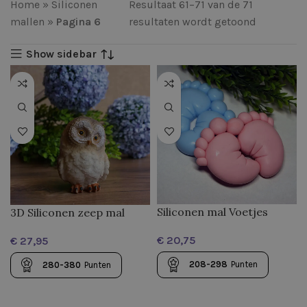
Home
»
Siliconen
Resultaat 61–71 van de 71
mallen
»
Pagina 6
resultaten wordt getoond
Show sidebar
Siliconen mal Voetjes
3D Siliconen zeep mal
Uiltje
€
€
208-298
Punten
280-380
Punten