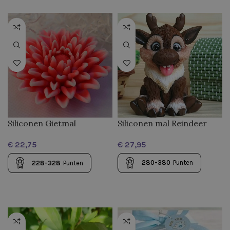
Siliconen Gietmal
Siliconen mal Reindeer
Chrysanthemum
€
€
280-380
Punten
228-328
Punten