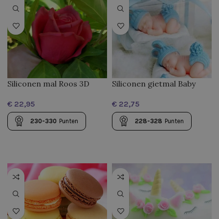
Siliconen mal Roos 3D
Siliconen gietmal Baby
€
€
230-330
Punten
228-328
Punten