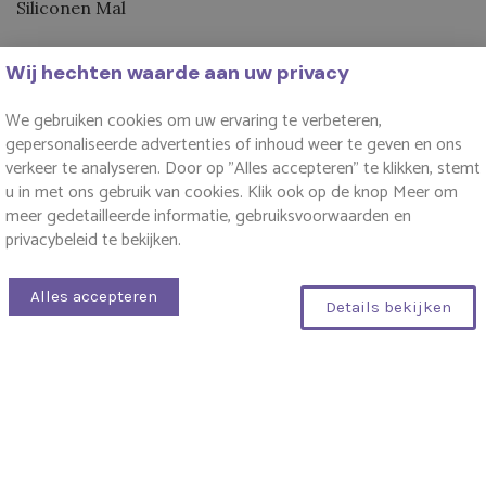
Siliconen Mal
Rozenballetje
€
Wij hechten waarde aan uw privacy
230-300
Punten
We gebruiken cookies om uw ervaring te verbeteren,
gepersonaliseerde advertenties of inhoud weer te geven en ons
verkeer te analyseren. Door op "Alles accepteren" te klikken, stemt
u in met ons gebruik van cookies. Klik ook op de knop Meer om
meer gedetailleerde informatie, gebruiksvoorwaarden en
←
1
2
3
4
5
6
privacybeleid te bekijken.
Alles accepteren
🧩
Siliconen Mallen – Laat Je
Details bekijken
0
Creativiteit Spreken
Filters
Ben je creatief bezig met zeep, epoxy, gips, kaarsen of
chocolade? Dan zijn onze hoogwaardige
siliconen
mallen
precies wat je nodig hebt. Met een unieke
vormgeving, sterke details en flexibele kwaliteit helpen